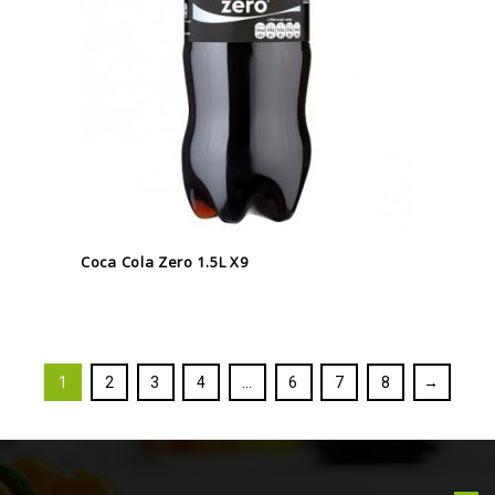
Coca Cola Zero 1.5L X9
1
2
3
4
…
6
7
8
→