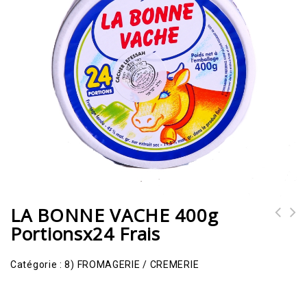
LA BONNE VACHE 400g
Portionsx24 Frais
BOURSIN cuisine ail et fines
Bleu en cubes 750g surgelé -
herbes 1kg frais
LIGEUIL
Catégorie :
8) FROMAGERIE / CREMERIE