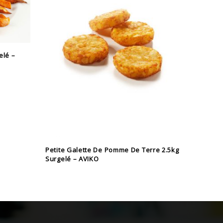
Frite 6/
elé –
Petite Galette De Pomme De Terre 2.5kg
Surgelé – AVIKO