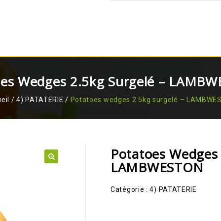
oes Wedges 2.5kg Surgelé – LAMB
eil
/
4) PATATERIE
/
Potatoes wedges 2.5kg surgelé – LAMBWE
Potatoes Wedges 
LAMBWESTON
🔍
Catégorie :
4) PATATERIE