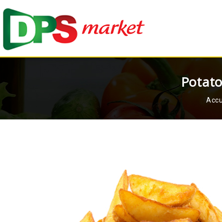
Potat
Accu