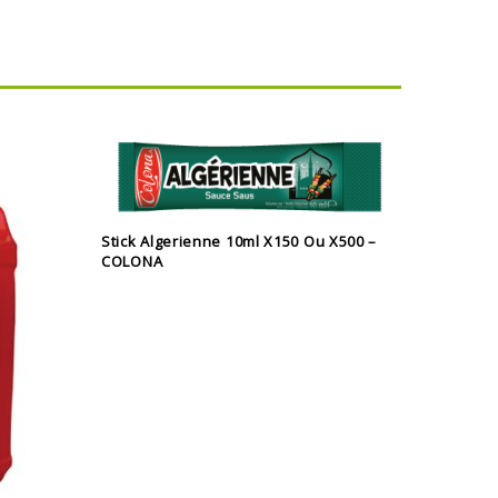
Stick Algerienne 10ml X150 Ou X500 –
COLONA
5L Pitt