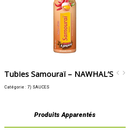
Tubies Samouraï – NAWHAL’S
1039 Gourmet bun x48 surgelé -
Catégorie :
7) SAUCES
AMERICANA
Produits Apparentés