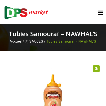
Tubies Samouraï – NAWHAL’S
Accueil
/
7) SAUCES
/
Tubies Samouraï – NAWHAL’S
🔍