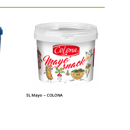
5L Mayo – COLONA
5L Bigg