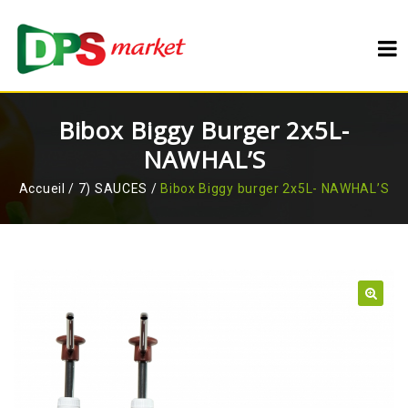
Bibox Biggy Burger 2x5L-
NAWHAL’S
Accueil
/
7) SAUCES
/
Bibox Biggy burger 2x5L- NAWHAL’S
🔍