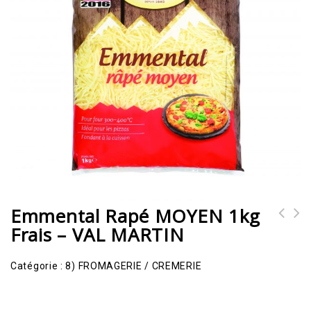
Emmental Rapé MOYEN 1kg
Frais – VAL MARTIN
Emmental rapé GROS 1kg frais -
VAL MARTIN
Catégorie :
8) FROMAGERIE / CREMERIE