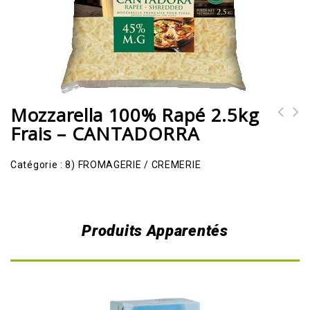
Mozzarella 100% Rapé 2.5kg
Frais – CANTADORRA
Mozzarella 50% doblo cossette
Mozzarella bille 625g surgelé -
2.5kg Frais - MAESTRELLA
MAESTRELLA
Catégorie :
8) FROMAGERIE / CREMERIE
Produits Apparentés