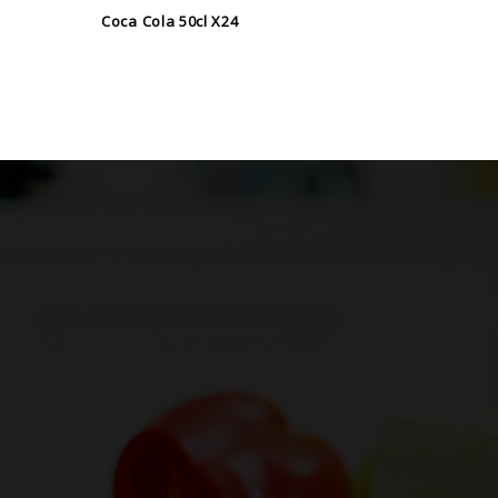
Coca Cola 50cl X24
Ice Tea 